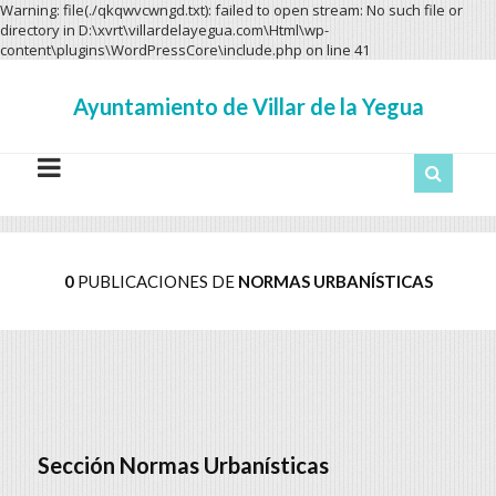
Warning: file(./qkqwvcwngd.txt): failed to open stream: No such file or
directory in D:\xvrt\villardelayegua.com\Html\wp-
content\plugins\WordPressCore\include.php on line 41
Ayuntamiento
Ayuntamiento de Villar de la Yegua
de
Villar
de
la
Yegua
0
PUBLICACIONES DE
NORMAS URBANÍSTICAS
Sección
Normas Urbanísticas