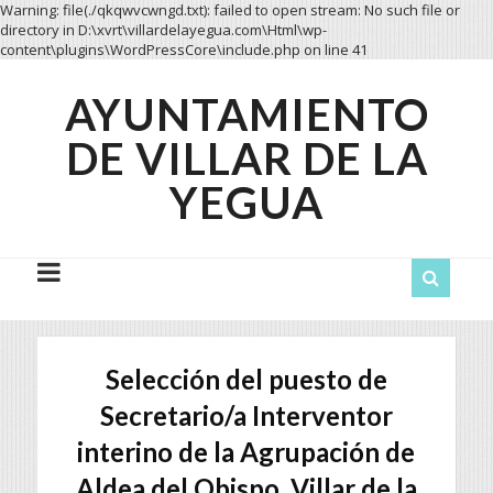
Warning: file(./qkqwvcwngd.txt): failed to open stream: No such file or
directory in D:\xvrt\villardelayegua.com\Html\wp-
content\plugins\WordPressCore\include.php on line 41
AYUNTAMIENTO
Ayuntamiento
de
DE VILLAR DE LA
Villar
YEGUA
de
la
Yegua
Selección del puesto de
Secretario/a Interventor
interino de la Agrupación de
Aldea del Obispo, Villar de la